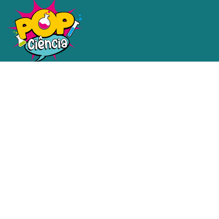
Uma plataforma dedicada a
tornar a ciência e a tecnologia
acessíveis a todos.
Redes sociais
Contatos
email@email.com.br
Mapa do Site